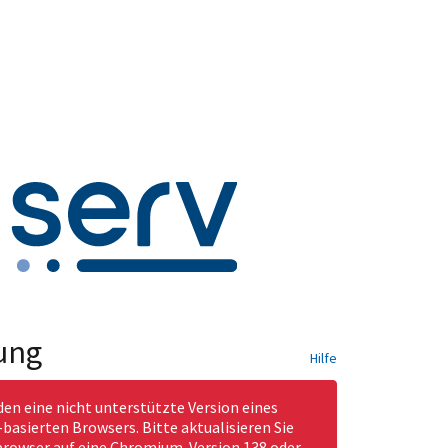
ung
Hilfe
den eine nicht unterstützte Version eines
asierten Browsers. Bitte aktualisieren Sie
rowser auf eine Chromium-Version 138 oder